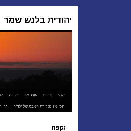
יהודית בלנש שמר
ראשי
אודות
אורגזמה
בגידה
הס
לדלג
יחסי מין מנקודת המבט של ילד/ה
להיות
לתוכן
זקפה