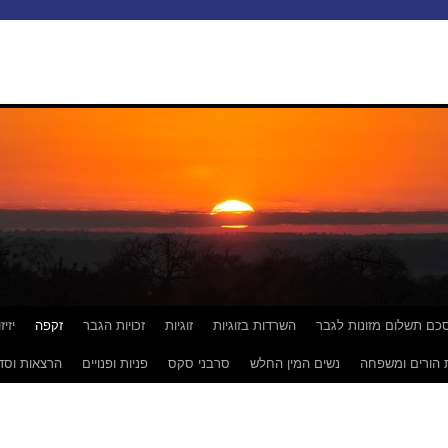
כם תשלום מזונות לגבר
השרדות בזוגיות
זוגיות
זכויות הגבר
זקפה
יזי
 הורים ומשפחה
נשים המין החלש
סרבני סקס
פניות ופנויים
הרצאות וסד