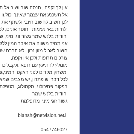
אין לך זקפה , תנסה שוב ושוב אל ת
אל תשכנע את עצמך שאינך יכול,זו 
לכן חשוב לחשוב חיובי ולשתף את ב
ולחיות באי נעימות וחוסר אונים, 
יהודית בלנש שמר גשור זוגי מיני, 
אני תמיד משווה את איבר המין ללשון 
חשוב לאכול מזון נכון , לא הרבה ש
צורכים תרופות ולכן אין זקפה,
מומלץ להתיעץ עם רופא ,ולקבל כדור
ומשחק מקדים לפני האקט המיני,viagra ויאגרה,cialis סיאליס,phizerפייזר,
לכל דבר יש פתרון, יש מצבים שמא
בפקוח פסיכולוג, סקסולוג, ומטפלת ז
יהודית בלנש שמר
גשור זוגי מיני מדופלמת
blansh@netvision.net.il
0547746027